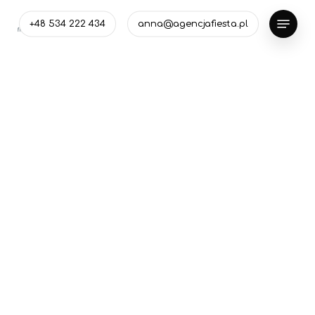
Skip
Menu
+48 534 222 434
anna@agencjafiesta.pl
to
Close
main
Menu
content